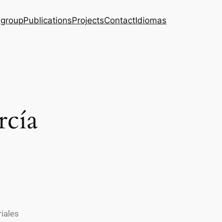
 group
Publications
Projects
Contact
Idiomas
rcía
iales