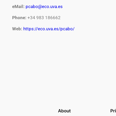
eMail:
pcabo@eco.uva.es
Phone:
+34 983 186662
Web:
https://eco.uva.es/pcabo/
About
Pr